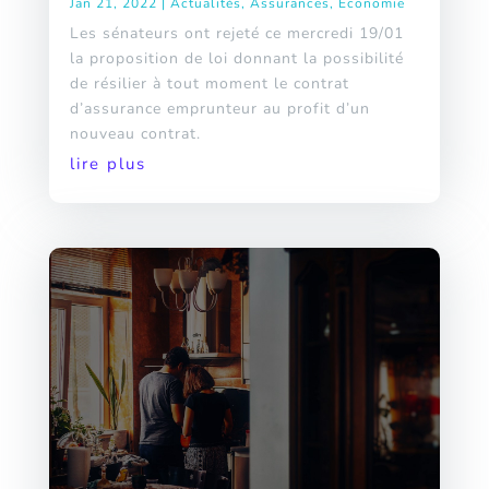
Jan 21, 2022
|
Actualités
,
Assurances
,
Économie
Les sénateurs ont rejeté ce mercredi 19/01
la proposition de loi donnant la possibilité
de résilier à tout moment le contrat
d’assurance emprunteur au profit d’un
nouveau contrat.
lire plus