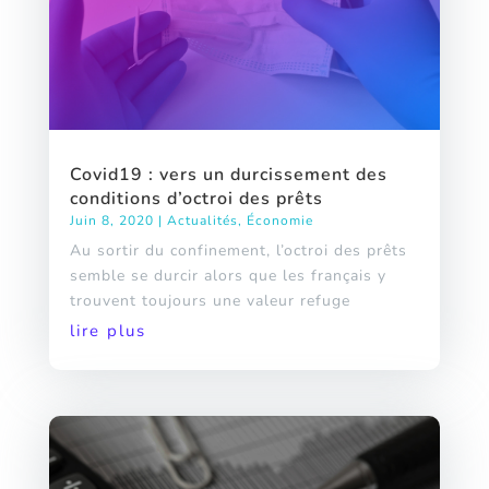
Covid19 : vers un durcissement des
conditions d’octroi des prêts
Juin 8, 2020
|
Actualités
,
Économie
Au sortir du confinement, l’octroi des prêts
semble se durcir alors que les français y
trouvent toujours une valeur refuge
lire plus