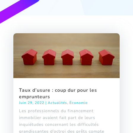
Taux d’usure : coup dur pour les
emprunteurs
Juin 29, 2022
|
Actualités
,
Économie
Les professionnels du financement
immobilier avaient fait part de leurs
inquiétudes concernant les difficultés
grandissantes d’octroi des prêts compte