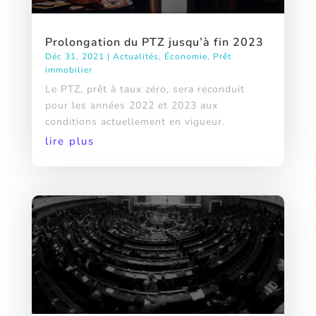
Prolongation du PTZ jusqu’à fin 2023
Déc 31, 2021
|
Actualités
,
Économie
,
Prêt
immobilier
Le PTZ, prêt à taux zéro, sera reconduit
pour les années 2022 et 2023 aux
conditions actuellement en vigueur.
lire plus