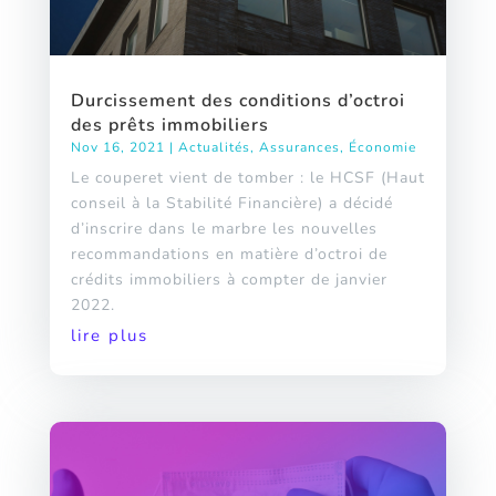
Durcissement des conditions d’octroi
des prêts immobiliers
Nov 16, 2021
|
Actualités
,
Assurances
,
Économie
Le couperet vient de tomber : le HCSF (Haut
conseil à la Stabilité Financière) a décidé
d’inscrire dans le marbre les nouvelles
recommandations en matière d’octroi de
crédits immobiliers à compter de janvier
2022.
lire plus