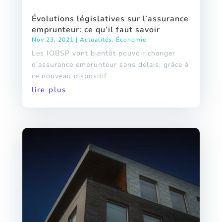
Évolutions législatives sur l’assurance
emprunteur: ce qu’il faut savoir
Nov 23, 2021
|
Actualités
,
Économie
Les IOBSP vont bientôt pouvoir changer
d’assurance emprunteur sans délais, grâce à
ce nouveau dispositif
lire plus