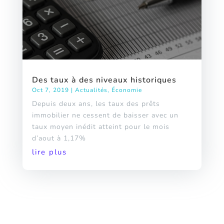
Des taux à des niveaux historiques
Oct 7, 2019
|
Actualités
,
Économie
Depuis deux ans, les taux des prêts
immobilier ne cessent de baisser avec un
taux moyen inédit atteint pour le mois
d’aout à 1,17%
lire plus