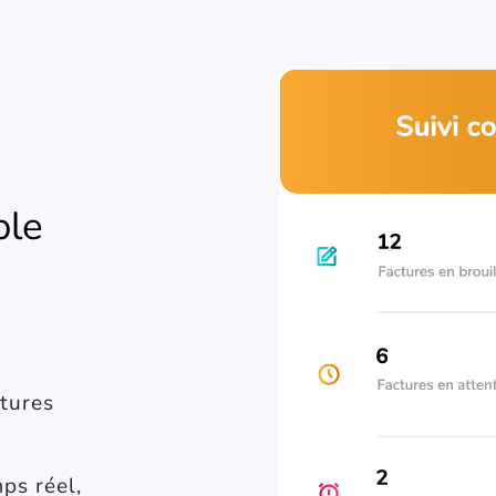
ble
ctures
mps réel,