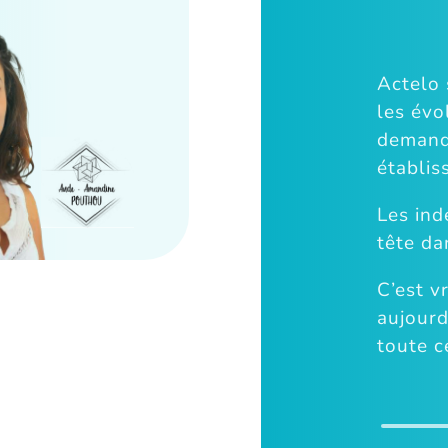
Actelo 
les évo
demand
établis
Les ind
tête da
C’est v
aujourd
toute c