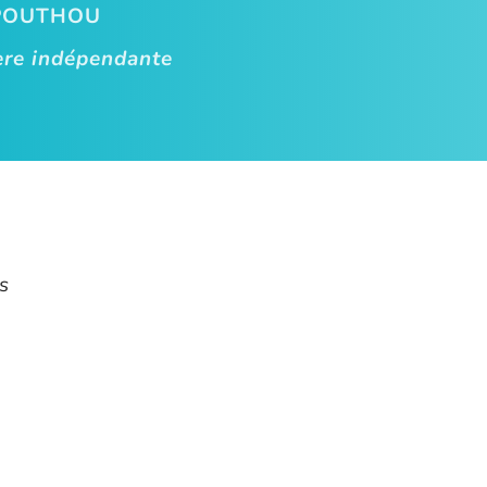
POUTHOU
ère indépendante
s