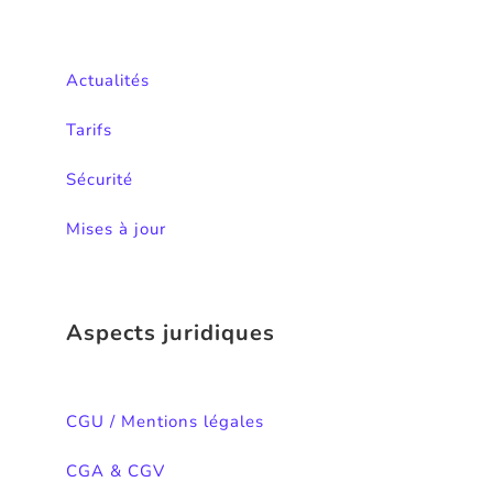
traitement
de
vos
Actualités
données
à
Tarifs
tout
moment,
Sécurité
en
envoyant
Mises à jour
un
email
à
rgpd@actelo.fr.
Aspects juridiques
Pour
plus
CGU / Mentions légales
d’information
sur
CGA & CGV
le