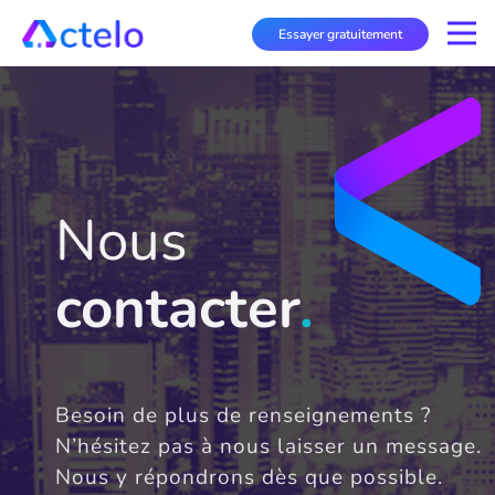
Traitement
Essayer gratuitement
des
données
Les
données
personnes
que
Nous
vous
saisissez
dans
contacter
.
le
présent
formulaire
sont
collectées
Besoin de plus de renseignements ?
et
N’hésitez pas à nous laisser un message.
traitées
Nous y répondrons dès que possible.
par