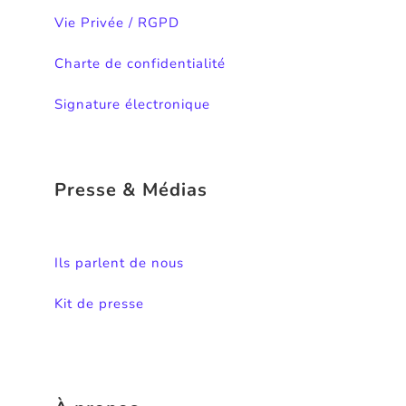
traitement
Vie Privée / RGPD
de
vos
Charte de confidentialité
données
personnelles,
Signature électronique
vous
pouvez
consulter
la
Presse & Médias
page
«
Charte
de
Ils parlent de nous
confidentialité
».
Kit de presse