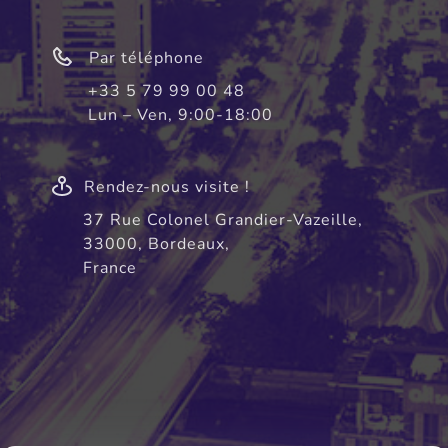
ACTELO
aux
fins
Par téléphone
de
+33 5 79 99 00 48
réception
Lun – Ven, 9:00-18:00
et
de
suivi
Rendez-nous visite !
de
votre
37 Rue Colonel Grandier-Vazeille,
demande.
33000, Bordeaux,
France
En
cliquant
sur
«
Envoyer
»
vous
donnez