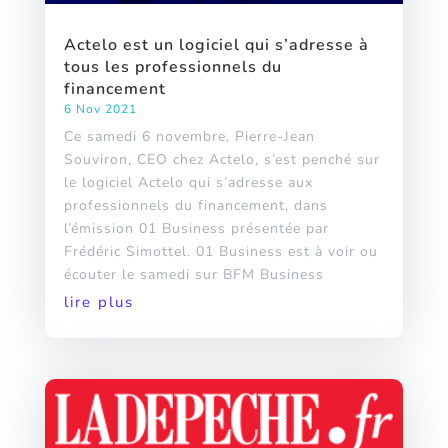
Actelo est un logiciel qui s’adresse à
tous les professionnels du
financement
6 Nov 2021
Ce samedi 6 novembre, Pierre-Jean
Souviron, CEO chez Actelo, s’est penché sur
le logiciel Actelo qui s’adresse aux
professionnels du financement, dans
l’émission 01 Business présentée par
Frédéric Simottel. 01 Business est à voir ou
écouter le samedi sur BFM Business
lire plus