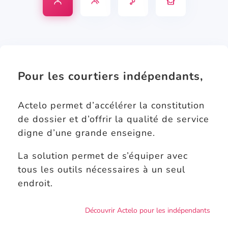
In
A
G
Pr
d
g
ra
êt
é
e
n
pr
p
n
d
of
e
c
ré
e
Pour les courtiers indépendants,
n
e
s
s
d
e
si
Actelo permet d’accélérer la constitution
a
a
o
nt
u
n
de dossier et d’offrir la qualité de service
n
digne d’une grande enseigne.
el
La solution permet de s’équiper avec
tous les outils nécessaires à un seul
endroit.
Découvrir Actelo pour les indépendants