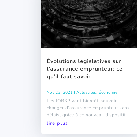
Évolutions législatives sur
l’assurance emprunteur: ce
qu’il faut savoir
Nov 23, 2021
|
Actualités
,
Économie
Les IOBSP vont bientôt pouvoir
changer d’assurance emprunteur sans
délais, grâce à ce nouveau dispositif
lire plus