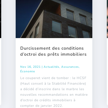
Durcissement des conditions
d’octroi des prêts immobiliers
Nov 16, 2021
|
Actualités
,
Assurances
,
Économie
Le couperet vient de tomber : le HCSF
(Haut conseil à la Stabilité Financière)
a décidé d’inscrire dans le marbre les
nouvelles recommandations en matière
d’octroi de crédits immobiliers à
compter de janvier 2022.