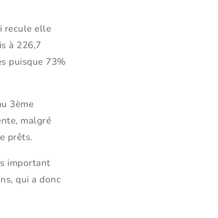
 recule elle
s à 226,7
ées puisque 73%
 au 3ème
ente, malgré
e prêts.
us important
ons, qui a donc