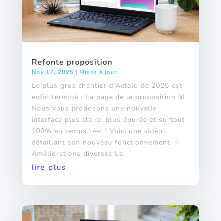
Refonte proposition
Nov 17, 2025
|
Mises à jour
Le plus gros chantier d'Actelo de 2025 est
enfin terminé : La page de la proposition 📊
Nous vous proposons une nouvelle
interface plus claire, plus épurée et surtout
100% en temps réel ! Voici une vidéo
détaillant son nouveau fonctionnement. ✨
Améliorations diverses Le...
lire plus