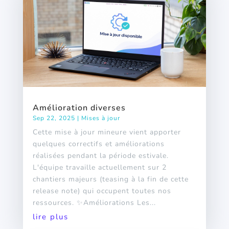
Amélioration diverses
Sep 22, 2025
|
Mises à jour
Cette mise à jour mineure vient apporter
quelques correctifs et améliorations
réalisées pendant la période estivale.
L'équipe travaille actuellement sur 2
chantiers majeurs (teasing à la fin de cette
release note) qui occupent toutes nos
ressources. ✨Améliorations Les...
lire plus